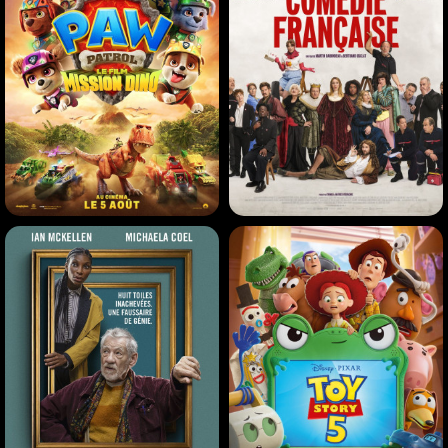
LA PAT' PATROUILLE : LE
DE LA COMÉDIE-
FILM MISSION DINO
FRANÇAISE
Animation |
01h28
Comédie |
01h15