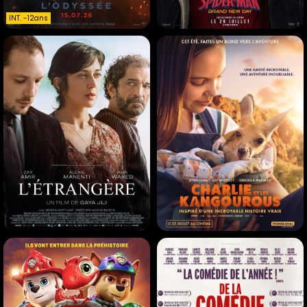
INT. -12ans
L'ODYSSÉE
SPIDER-MAN: BRAND
NEW DAY
Action |
02h52
Action |
02h25
INT. -12ans
L'ETRANGERE
CHARLIE ET LES
KANGOUROUS
Drame |
01h41
Comédie |
01h47