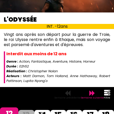
L'ODYSSÉE
INT. -12ans
Vingt ans après son départ pour la guerre de Troie,
le roi Ulysse rentre enfin à Ithaque, mais son voyage
est parsemé d'aventures et d'épreuves.
Interdit aux moins de 12 ans
Genre :
Action, Fantastique, Aventure, Histoire, Horreur
Durée :
02h52
Réalisation :
Christopher Nolan
Acteurs :
Matt Damon, Tom Holland, Anne Hathaway, Robert
Pattinson, Lupita Nyong'o
Semaine précédente
Semaine suivante
Filtre
12
Mer
Jeu
Ven
Sam
Dim
Lun
Mar