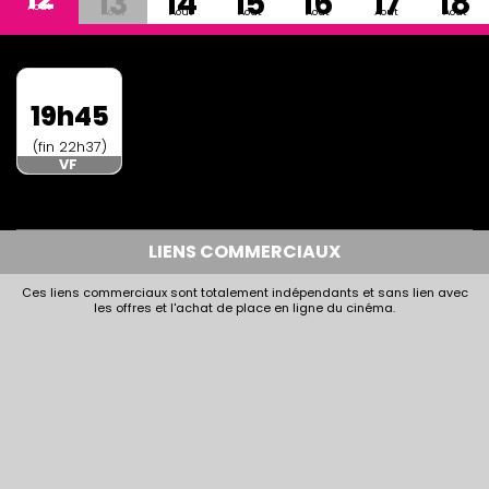
13
14
15
16
17
18
Aout
Aout
Aout
Aout
Aout
Aout
Aout
19h45
(fin 22h37)
VF
LIENS COMMERCIAUX
Ces liens commerciaux sont totalement indépendants et sans lien avec
les offres et l'achat de place en ligne du cinéma.