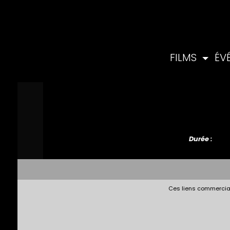
FILMS
ÉV
Durée :
Ces liens commerciau