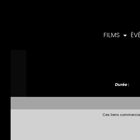
FILMS
ÉV
Durée :
Ces liens commerciau