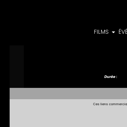
FILMS
ÉV
Durée :
Ces liens commerciau